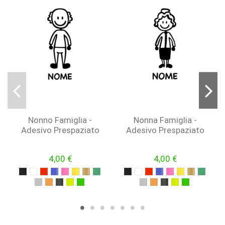
Nonno Famiglia -
Nonna Famiglia -
Adesivo Prespaziato
Adesivo Prespaziato
4,00 €
4,00 €
NERO
BIANCO
ROSSO
BLU
FUCSIA
GIALLO
ORO
VERDE
NERO
BIANCO
ROSSO
BLU
FUCSIA
GIALLO
ORO
VERDE
ARGENTO
ARANCIONE
NERO OPACO
GIALLO FLUO
VERDE FLUO
ARGENTO
ARANCIONE
NERO OPACO
GIALLO FLUO
VERDE FLU