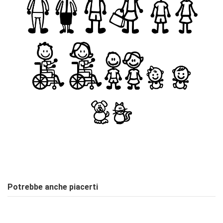
Stile
ON
Nessuna Recensione
Scrivi Recensione
Potrebbe anche piacerti