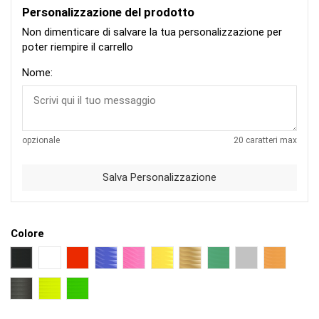
Personalizzazione del prodotto
Non dimenticare di salvare la tua personalizzazione per
poter riempire il carrello
Nome:
opzionale
20 caratteri max
Salva Personalizzazione
Colore
NERO
BIANCO
ROSSO
BLU
FUCSIA
GIALLO
ORO
VERDE
ARGENTO
ARANCIO
NERO OPACO
GIALLO FLUO
VERDE FLUO