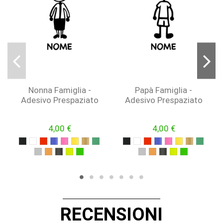
Nonna Famiglia -
Papà Famiglia -
Adesivo Prespaziato
Adesivo Prespaziato
4,00 €
4,00 €
NERO
BIANCO
ROSSO
BLU
FUCSIA
GIALLO
ORO
VERDE
NERO
BIANCO
ROSSO
BLU
FUCSIA
GIALLO
ORO
VERDE
ARGENTO
ARANCIONE
NERO OPACO
GIALLO FLUO
VERDE FLUO
ARGENTO
ARANCIONE
NERO OPACO
GIALLO FLUO
VERDE FLU
RECENSIONI