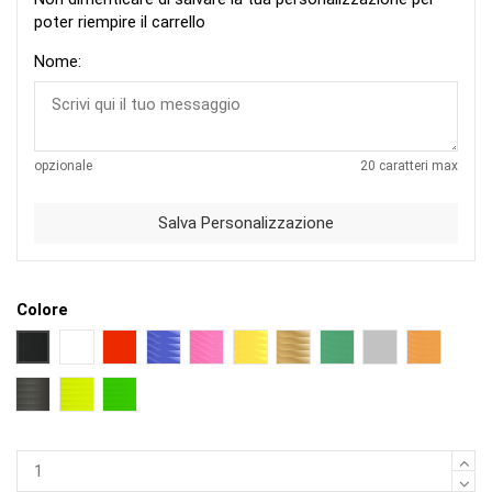
poter riempire il carrello
Nome:
opzionale
20 caratteri max
Salva Personalizzazione
Colore
NERO
BIANCO
ROSSO
BLU
FUCSIA
GIALLO
ORO
VERDE
ARGENTO
ARANCIO
NERO OPACO
GIALLO FLUO
VERDE FLUO