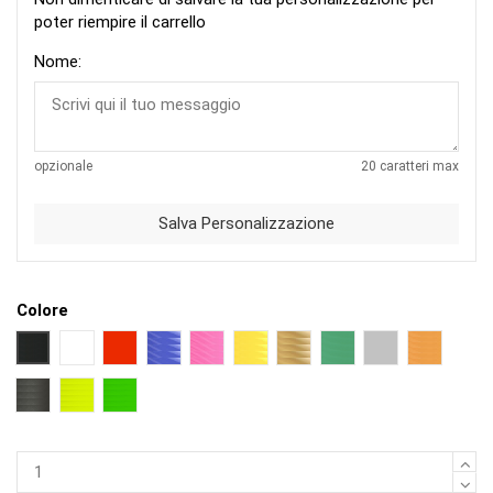
poter riempire il carrello
Nome:
opzionale
20 caratteri max
Salva Personalizzazione
Colore
NERO
BIANCO
ROSSO
BLU
FUCSIA
GIALLO
ORO
VERDE
ARGENTO
ARANCIO
NERO OPACO
GIALLO FLUO
VERDE FLUO