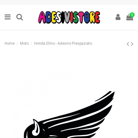
0
Home
Moto
Honda Elmo - Adesivo Prespaziato