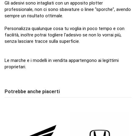
Gli adesivi sono intagliati con un apposito plotter
professionale, non ci sono sbavature o linee "sporche", avendo
sempre un risultato ottimale.
Personalizza qualunque cosa tu voglia in poco tempo e con
facilità, inoltre potrai togliere l'adesivo se non lo vorrai più,
senza lasciare tracce sulla superficie.
Le marche e i modelli in vendita appartengono ai legittimi
proprietari.
ean13
7091373099695
Nessuna Recensione
Scrivi Recensione
Disponibile dal:
2020-04-01
Potrebbe anche piacerti