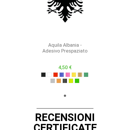
Aquila Albania -
Adesivo Prespaziato
4,50 €
NERO
BIANCO
ROSSO
BLU
FUCSIA
GIALLO
ORO
VERDE
ARGENTO
ARANCIONE
NERO OPACO
GIALLO FLUO
VERDE FLUO
RECENSIONI
CERTIFICATE