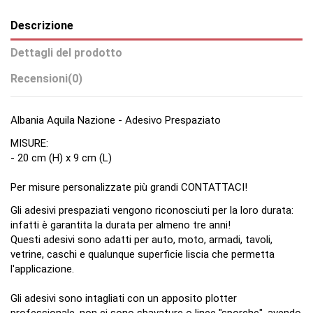
Descrizione
Dettagli del prodotto
Recensioni
(0)
Albania Aquila Nazione - Adesivo Prespaziato
MISURE:
- 20 cm (H) x 9 cm (L)
Per misure personalizzate più grandi CONTATTACI!
Gli adesivi prespaziati vengono riconosciuti per la loro durata:
infatti è garantita la durata per almeno tre anni!
Questi adesivi sono adatti per auto, moto, armadi, tavoli,
vetrine, caschi e qualunque superficie liscia che permetta
l'applicazione.
Gli adesivi sono intagliati con un apposito plotter
professionale, non ci sono sbavature o linee "sporche", avendo