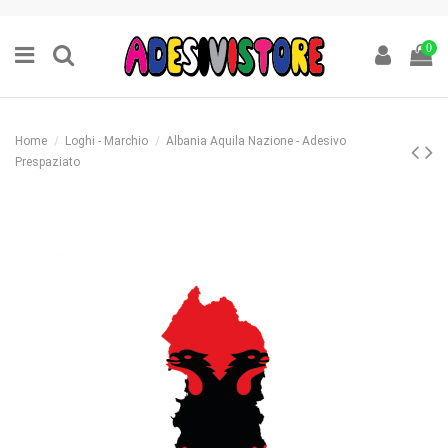
0
Home
Loghi - Marchio
Albania Aquila Nazione - Adesivo
Prespaziato