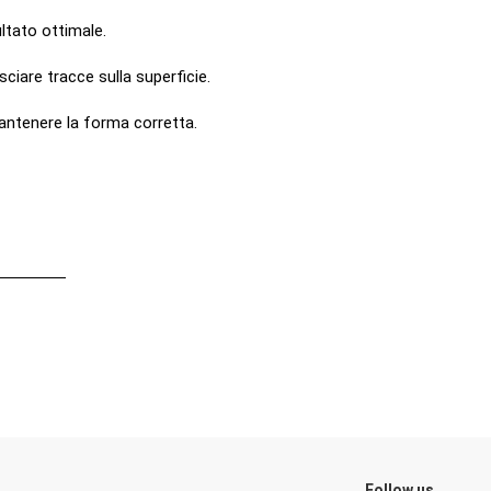
ltato ottimale.
sciare tracce sulla superficie.
mantenere la forma corretta.
Scrivi Recensione
Follow us