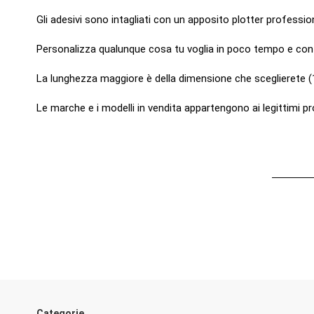
Gli adesivi sono intagliati con un apposito plotter professi
Personalizza qualunque cosa tu voglia in poco tempo e con faci
La lunghezza maggiore è della dimensione che sceglierete (1
Le marche e i modelli in vendita appartengono ai legittimi pro
ean13
7091371376200
Nessuna Recensione
Disponibile dal:
2020-04-01
Categorie