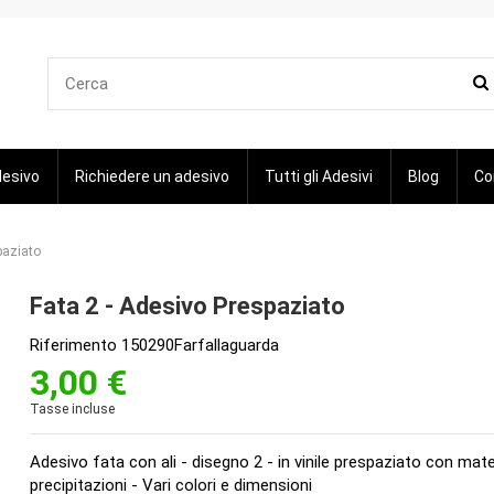
desivo
Richiedere un adesivo
Tutti gli Adesivi
Blog
Co
paziato
Fata 2 - Adesivo Prespaziato
Riferimento
150290Farfallaguarda
3,00 €
Tasse incluse
Adesivo fata con ali - disegno 2 - in vinile prespaziato con materi
precipitazioni - Vari colori e dimensioni