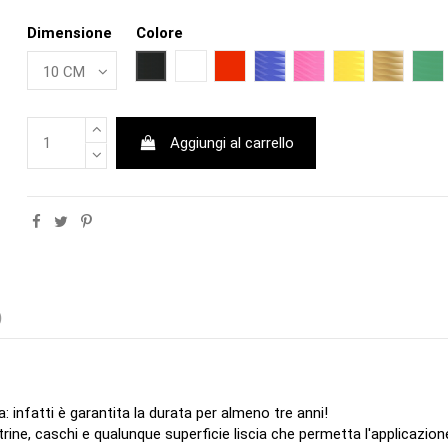
Dimensione
Colore
NERO
BIANCO
ROSSO
BLU
FUCSIA
GIALLO
ORO
VE
Aggiungi al carrello
)
a: infatti è garantita la durata per almeno tre anni!
trine, caschi e qualunque superficie liscia che permetta l'applicazion