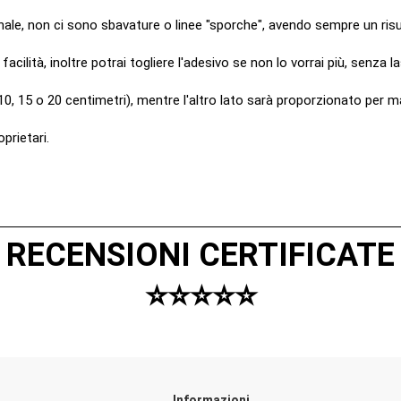
onale, non ci sono sbavature o linee "sporche", avendo sempre un risu
lità, inoltre potrai togliere l'adesivo se non lo vorrai più, senza la
0, 15 o 20 centimetri), mentre l'altro lato sarà proporzionato per 
prietari.
RECENSIONI CERTIFICATE
⭐️⭐️⭐️⭐️⭐️
Informazioni