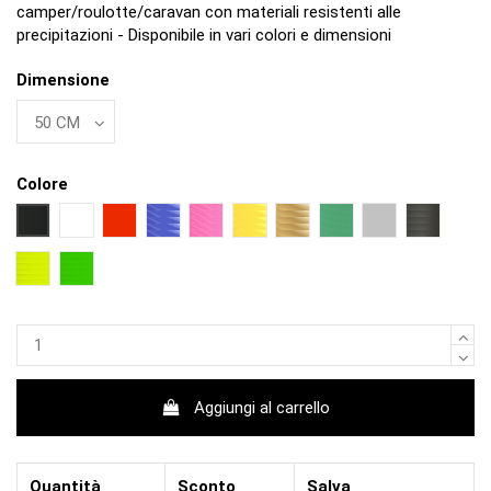
camper/roulotte/caravan con materiali resistenti alle
precipitazioni - Disponibile in vari colori e dimensioni
Dimensione
Colore
NERO
BIANCO
ROSSO
BLU
FUCSIA
GIALLO
ORO
VERDE
ARGENTO
NERO OP
GIALLO FLUO
VERDE FLUO
Aggiungi al carrello
Quantità
Sconto
Salva