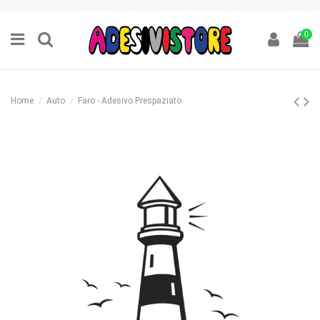
0
Home
Auto
Faro - Adesivo Prespaziato