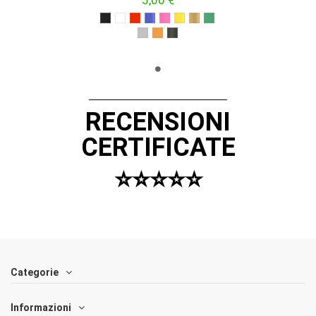
5,00 €
NERO
BIANCO
ROSSO
BLU
FUCSIA
GIALLO
ORO
VERDE
ARGENTO
ARANCIONE
NERO OPACO
RECENSIONI
CERTIFICATE
⭐️⭐️⭐️⭐️⭐️
Categorie
Informazioni