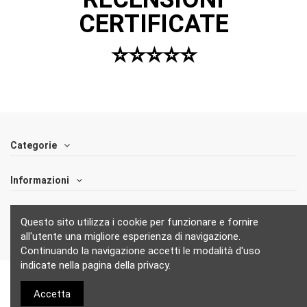
Maurizio
CERTIFICATE
Tutto come richiesto, ho trovato solo una piccola difficoltà
⭐️⭐️⭐️⭐️⭐️
nell’applicaxione Dovuta al fatto che l’adedivo Non si attaccava
in modo semplice sulla pellicola trasparente ci è voluto solo un
po’ dj tempo in più
Da
Qualità prezzo buona....
il
08/12/2020
Categorie
Informazioni
Follow us
Questo sito utilizza i cookie per funzionare e fornire
all'utente una migliore esperienza di navigazione.
Continuando la navigazione accetti le modalità d'uso
indicate nella pagina della privacy.
Accetta