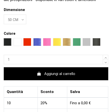
Dimensione
Colore
NERO
BIANCO
ROSSO
BLU
FUCSIA
GIALLO
ORO
VERDE
ARGENTO
NERO OP
Aggiungi al carrello
Quantità
Sconto
Salva
10
20%
Fino a 0,00 €