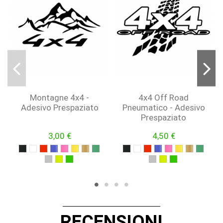
Montagne 4x4 -
4x4 Off Road
Adesivo Prespaziato
Pneumatico - Adesivo
Prespaziato
3,00 €
4,50 €
NERO
BIANCO
ROSSO
BLU
FUCSIA
GIALLO
ORO
VERDE
NERO
BIANCO
ROSSO
BLU
FUCSIA
GIALLO
ORO
VERDE
ARGENTO
GIALLO FLUO
VERDE FLUO
ARGENTO
GIALLO FLUO
VERDE FLUO
RECENSIONI