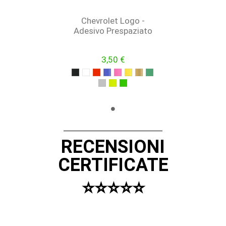
Chevrolet Logo -
Adesivo Prespaziato
3,50 €
NERO
BIANCO
ROSSO
BLU
FUCSIA
GIALLO
ORO
VERDE
ARGENTO
GIALLO FLUO
VERDE FLUO
RECENSIONI
CERTIFICATE
⭐️⭐️⭐️⭐️⭐️