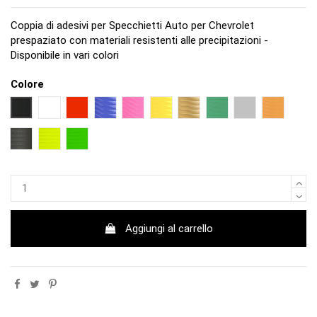
Coppia di adesivi per Specchietti Auto per Chevrolet
prespaziato con materiali resistenti alle precipitazioni -
Disponibile in vari colori
Colore
NERO
BIANCO
ROSSO
BLU
FUCSIA
GIALLO
ORO
VERDE
ARGENTO
ARANCIO
NERO OPACO
GIALLO FLUO
VERDE FLUO
Aggiungi al carrello