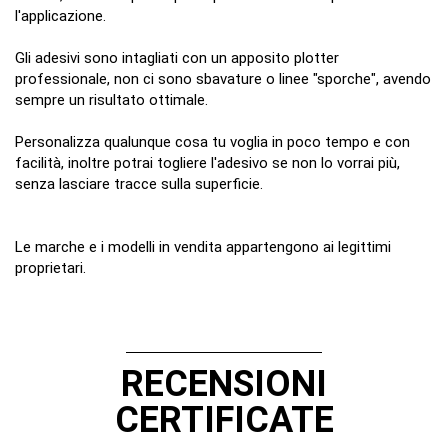
l'applicazione.
Gli adesivi sono intagliati con un apposito plotter
professionale, non ci sono sbavature o linee "sporche", avendo
sempre un risultato ottimale.
Personalizza qualunque cosa tu voglia in poco tempo e con
facilità, inoltre potrai togliere l'adesivo se non lo vorrai più,
senza lasciare tracce sulla superficie.
Le marche e i modelli in vendita appartengono ai legittimi
proprietari.
ean13
7091372885053
Nessuna Recensione
Scrivi Recensione
Disponibile dal:
2020-04-01
RECENSIONI
CERTIFICATE