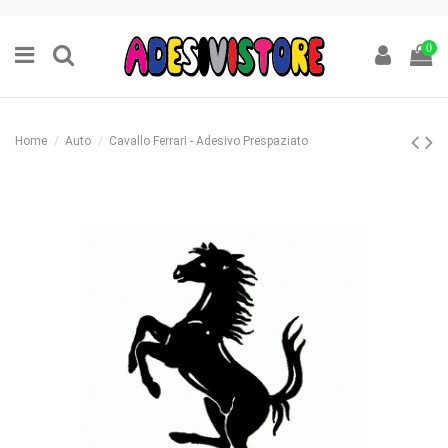
0
Home
Auto
Cavallo Ferrari - Adesivo Prespaziato