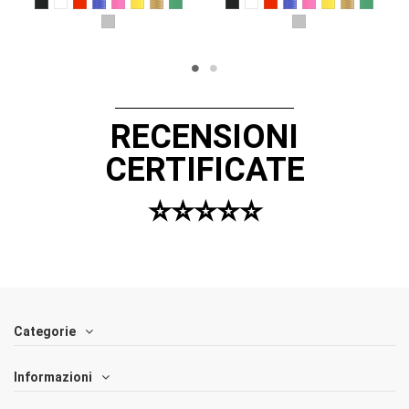
NERO
BIANCO
ROSSO
BLU
FUCSIA
GIALLO
ORO
VERDE
NERO
BIANCO
ROSSO
BLU
FUCSIA
GIALLO
ORO
VERDE
ARGENTO
ARGENTO
RECENSIONI
CERTIFICATE
⭐️⭐️⭐️⭐️⭐️
Categorie
Informazioni