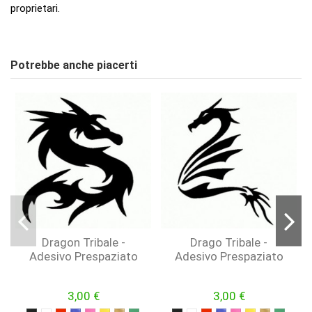
proprietari.
ean13
7091377597845
Nessuna Recensione
Scrivi Recensione
Disponibile dal:
2020-04-01
Potrebbe anche piacerti
Dragon Tribale -
Drago Tribale -
Adesivo Prespaziato
Adesivo Prespaziato
3,00 €
3,00 €