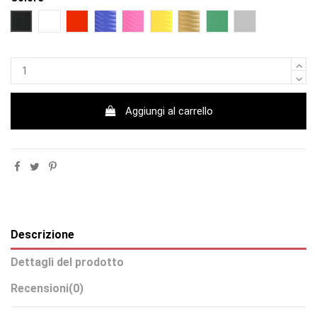
NERO
BIANCO
ROSSO
BLU
FUCSIA
GIALLO
ORO
VERDE
ARGENTO
Aggiungi al carrello
Descrizione
Dettagli del prodotto
Recensioni
(0)