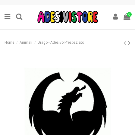
0
Home
Animali
Drago - Adesivo Prespaziato