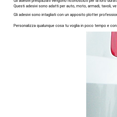
Gli adesivi prespaziati vengono riconosciuti per la loro durat
Questi adesivi sono adatti per auto, moto, armadi, tavoli, ve
Gli adesivi sono intagliati con un apposito plotter professi
Personalizza qualunque cosa tu voglia in poco tempo e con faci