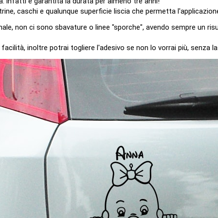
a: infatti è garantita la durata per almeno tre anni!
trine, caschi e qualunque superficie liscia che permetta l'applicazion
onale, non ci sono sbavature o linee "sporche", avendo sempre un risu
lità, inoltre potrai togliere l'adesivo se non lo vorrai più, senza la