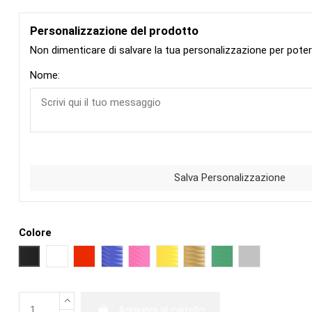
Personalizzazione del prodotto
Non dimenticare di salvare la tua personalizzazione per poter r
Nome:
Salva Personalizzazione
Colore
NERO
BIANCO
ROSSO
BLU
FUCSIA
GIALLO
ORO
VERDE
ARGENTO
Aggiungi al carrello