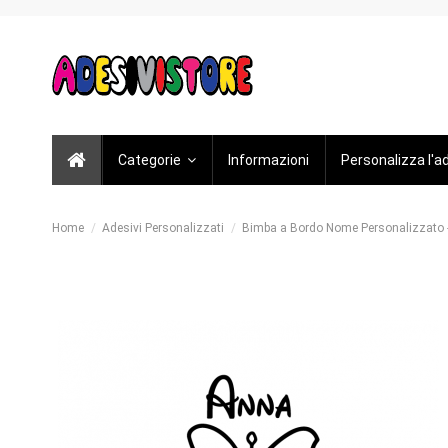
Categorie
Informazioni
Personalizza l'a
Home
Adesivi Personalizzati
Bimba a Bordo Nome Personalizzato -