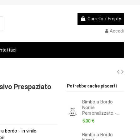
Carrello
/
Empty
Accedi
ntattaci
sivo Prespaziato
Potrebbe anche piacerti
Maggie Simpson
Bimbo a Bordo
Baby on Board -...
Nome
Personalizzato -...
4,50 €
5,00 €
 bordo - in vinile
Bimbo a Bordo
ori